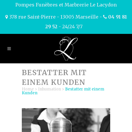
Pompes Funèbres et Marbrerie Le Lacydon
378 rue Saint-Pierre - 13005 Marseille -
04 91 81
29 52
- 24/24 7/7
BESTATTER MIT
EINEM KUNDEN
Home
>
Inhumation
>
Bestatter mit einem
Kunden