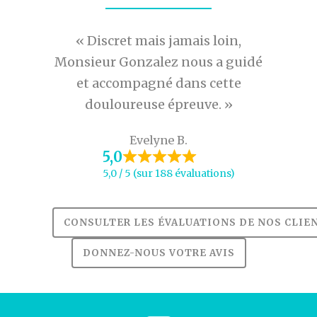
ssi bien
« Discret mais jamais loin,
« 
ans
Monsieur Gonzalez nous a guidé
pertine
et des
et accompagné dans cette
da
douloureuse épreuve. »
Evelyne B.
5,0
5,0 / 5 (sur 188 évaluations)
CONSULTER LES ÉVALUATIONS DE NOS CLIE
DONNEZ-NOUS VOTRE AVIS