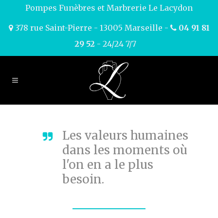
Pompes Funèbres et Marbrerie Le Lacydon
378 rue Saint-Pierre - 13005 Marseille -
04 91 81
29 52
- 24/24 7/7
Les valeurs humaines
dans les moments où
l'on en a le plus
besoin.