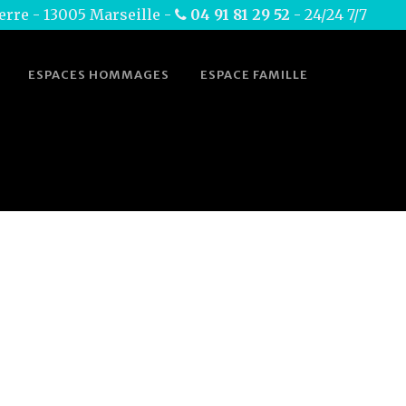
erre - 13005 Marseille -
04 91 81 29 52
- 24/24 7/7
ESPACES HOMMAGES
ESPACE FAMILLE
Home
>
Exhumation
>
Exhumation Vertical