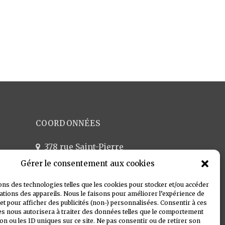
COORDONNÉES
378 rue Saint-Pierre
13005 Marseille
Gérer le consentement aux cookies
04 91 81 29 52 - 24/24 7/7
ons des technologies telles que les cookies pour stocker et/ou accéder
pflacydon@gmail.com
tions des appareils. Nous le faisons pour améliorer l’expérience de
et pour afficher des publicités (non-) personnalisées. Consentir à ces
s nous autorisera à traiter des données telles que le comportement
on ou les ID uniques sur ce site. Ne pas consentir ou de retirer son