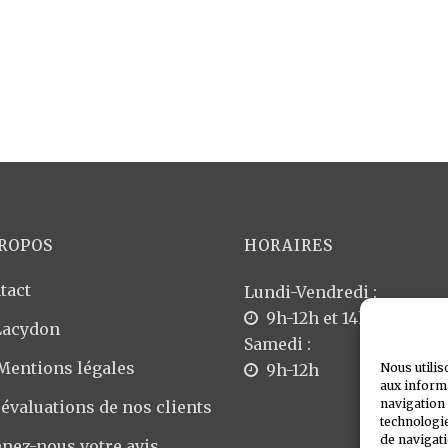
PROPOS
HORAIRES
tact
Lundi-Vendredi :
9h-12h et 14h-18h
Lacydon
Samedi :
 Mentions légales
9h-12h
Nous utilis
aux informa
navigation 
 évaluations de nos clients
technologie
de navigati
nez-nous votre avis