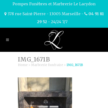
Pompes Funèbres et Marbrerie Le Lacydon
378 rue Saint-Pierre - 13005 Marseille -
04 91 81
29 52
- 24/24 7/7
IMG_1671B
Home
>
Marbrerie funéraire
>
IMG_1671B