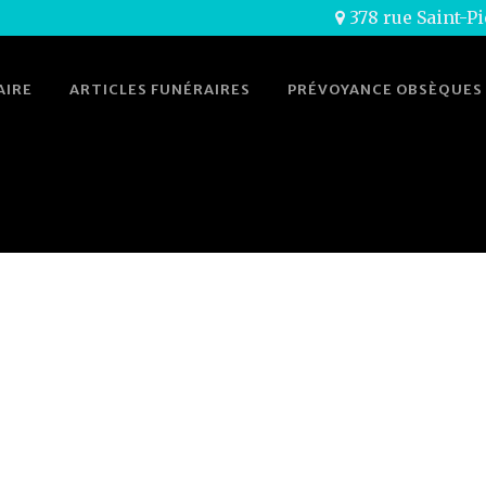
378 rue Saint-Pi
AIRE
ARTICLES FUNÉRAIRES
PRÉVOYANCE OBSÈQUES
URNE
Home
>
Cavurne