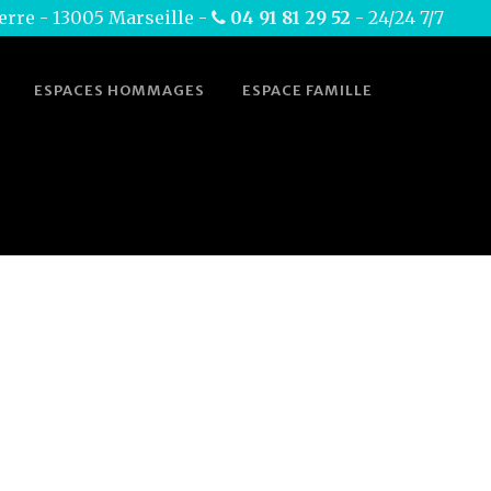
erre - 13005 Marseille -
04 91 81 29 52
- 24/24 7/7
ESPACES HOMMAGES
ESPACE FAMILLE
 - Monument cinéraire
>
Fiche technique cavurne