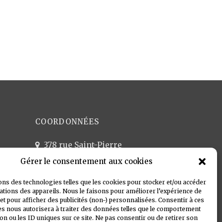
COORDONNÉES
378 rue Saint-Pierre
13005 Marseille
Gérer le consentement aux cookies
04 91 81 29 52 - 24/24 7/7
ons des technologies telles que les cookies pour stocker et/ou accéder
pflacydon@gmail.com
tions des appareils. Nous le faisons pour améliorer l’expérience de
et pour afficher des publicités (non-) personnalisées. Consentir à ces
s nous autorisera à traiter des données telles que le comportement
on ou les ID uniques sur ce site. Ne pas consentir ou de retirer son