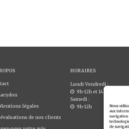
PROPOS
HORAIRES
tact
Lundi-Vendredi :
9h-12h et 14h-18h
Lacydon
Samedi :
 Mentions légales
9h-12h
Nous utilis
aux informa
navigation 
 évaluations de nos clients
technologie
de navigati
nez-nous votre avis