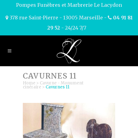
Pompes Funèbres et Marbrerie Le Lacydon
378 rue Saint-Pierre - 13005 Marseille -
04 91 81
29 52
- 24/24 7/7
CAVURNES 11
Home
>
Cavurne - Monument
cinéraire
>
Cavurnes 11