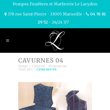
Pompes Funèbres et Marbrerie Le Lacydon
378 rue Saint-Pierre - 13005 Marseille -
04 91 81
29 52
- 24/24 7/7
CAVURNES 04
Home
>
Cavurne - Monument
cinéraire
>
Cavurnes 04