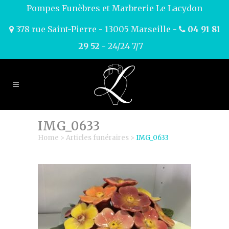
Pompes Funèbres et Marbrerie Le Lacydon
378 rue Saint-Pierre - 13005 Marseille -
04 91 81
29 52
- 24/24 7/7
IMG_0633
Home
>
Articles funéraires
>
IMG_0633